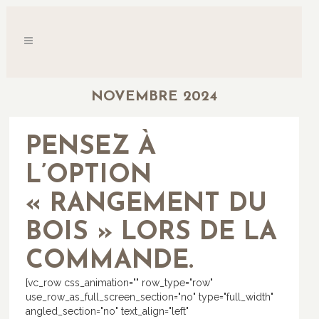
NOVEMBRE 2024
PENSEZ À
L’OPTION
« RANGEMENT DU
BOIS » LORS DE LA
COMMANDE.
[vc_row css_animation="" row_type="row"
use_row_as_full_screen_section="no" type="full_width"
angled_section="no" text_align="left"