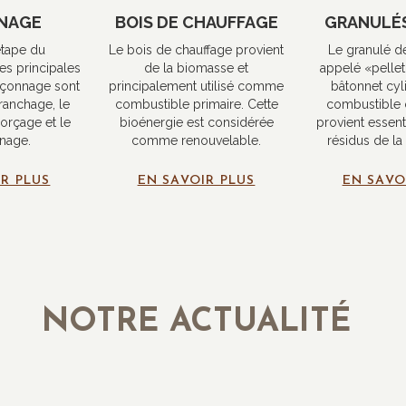
NAGE
BOIS DE CHAUFFAGE
GRANULÉS
tape du
Le bois de chauffage provient
Le granulé de
es principales
de la biomasse et
appelé «pellet»
açonnage sont
principalement utilisé comme
bâtonnet cyl
branchage, le
combustible primaire. Cette
combustible 
orçage et le
bioénergie est considérée
provient essen
nage.
comme renouvelable.
résidus de la 
R PLUS
EN SAVOIR PLUS
EN SAVO
NOTRE ACTUALITÉ