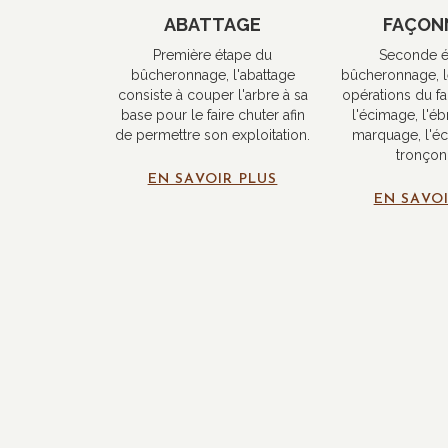
ABATTAGE
FAÇON
Première étape du
Seconde é
bûcheronnage, l'abattage
bûcheronnage, l
consiste à couper l'arbre à sa
opérations du f
base pour le faire chuter afin
l'écimage, l'é
de permettre son exploitation.
marquage, l'éc
tronçon
EN SAVOIR PLUS
EN SAVOI