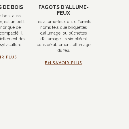
 DE BOIS
FAGOTS D'ALLUME-
FEUX
 bois, aussi
, est un petit
Les allume-feux ont différents
indrique de
noms tels que briquettes
compacté. Il
d’allumage, ou bûchettes
tiellement des
d’allumage. Ils simplifient
sylviculture.
considérablement l’allumage
du feu.
IR PLUS
EN SAVOIR PLUS