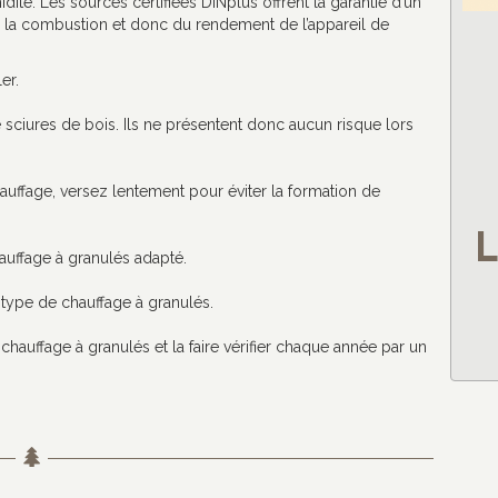
té. Les sources certifiées DINplus offrent la garantie d’un
e la combustion et donc du rendement de l’appareil de
er.
e sciures de bois. Ils ne présentent donc aucun risque lors
uffage, versez lentement pour éviter la formation de
L
auffage à granulés adapté.
type de chauffage à granulés.
 chauffage à granulés et la faire vérifier chaque année par un