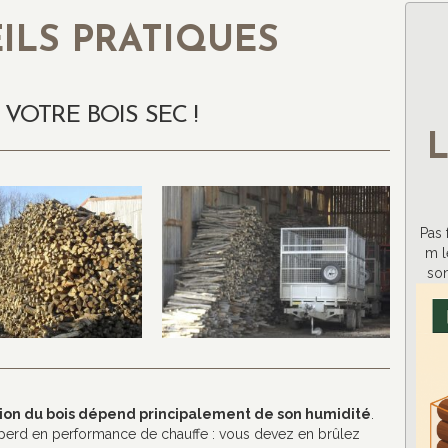
ILS PRATIQUES
VOTRE BOIS SEC !
L
Pas 
m l
son
tion du bois dépend principalement de son humidité
.
s perd en performance de chauffe : vous devez en brûlez