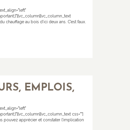
t_align="left"
ortant;}"][vc_column][vc_column_text
du chauffage au bois d’ici deux ans. C’est faux.
URS, EMPLOIS,
t_align="left"
rtant;}"][vc_column][vc_column_text css=""]
pouvez apprécier et constater l’implication