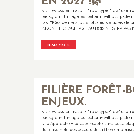
EN 2027 !🌿
[vc_row css_animation="" row_type="row" use_row
background_image_as_pattern="without_pattern"
css=""]Ces derniers jours, plusieurs articles de 
⚠️NON, LE CHAUFFAGE AU BOIS NE SERA PAS IN
READ MORE
FILIÈRE FORÊT-B
ENJEUX.
[vc_row css_animation="" row_type="row" use_row
background_image_as_pattern="without_pattern" 
Une Approche Écoresponsable Dans cette plaque
de l’ensemble des acteurs de la filière, mobilisé