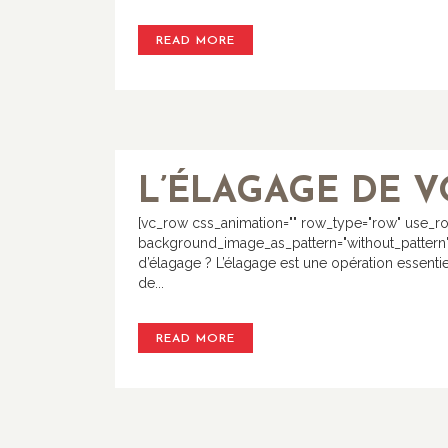
READ MORE
L’ÉLAGAGE DE V
[vc_row css_animation="" row_type="row" use_row
background_image_as_pattern="without_pattern"][
d’élagage ? L’élagage est une opération essenti
de...
READ MORE