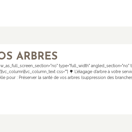
OS ARBRES
_as_full_screen_section="no" type="full_width" angled_section="no" tex
vc_column][vc_column_text css=""] 🌳 L’élagage d’arbre à votre servic
elle pour : Préserver la santé de vos arbres (suppression des branche