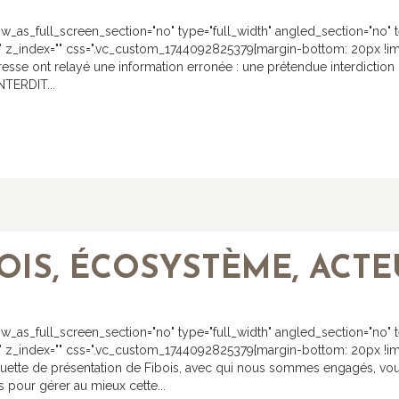
_as_full_screen_section="no" type="full_width" angled_section="no" tex
 z_index="" css=".vc_custom_1744092825379{margin-bottom: 20px !imp
presse ont relayé une information erronée : une prétendue interdiction 
TERDIT...
OIS, ÉCOSYSTÈME, ACTE
_as_full_screen_section="no" type="full_width" angled_section="no" tex
z_index="" css=".vc_custom_1744092825379{margin-bottom: 20px !impo
tte de présentation de Fibois, avec qui nous sommes engagés, vous 
s pour gérer au mieux cette...