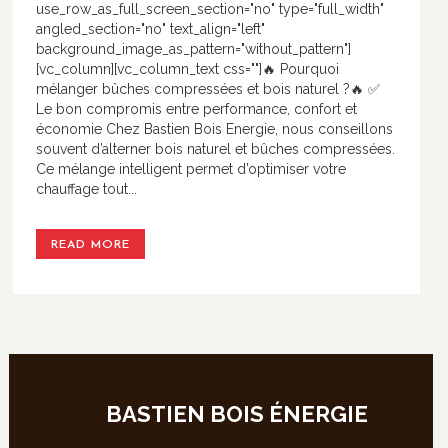
use_row_as_full_screen_section="no" type="full_width"
angled_section="no" text_align="left"
background_image_as_pattern="without_pattern"]
[vc_column][vc_column_text css=""]🔥 Pourquoi
mélanger bûches compressées et bois naturel ?🔥 ✅
Le bon compromis entre performance, confort et
économie Chez Bastien Bois Energie, nous conseillons
souvent d’alterner bois naturel et bûches compressées.
Ce mélange intelligent permet d’optimiser votre
chauffage tout...
READ MORE
BASTIEN BOIS ÉNERGIE